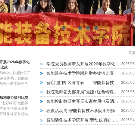
0
1
2
3
4
更多
展2026年数字化
学院党员教师牵头开展2026年数字化机械制图 学生技能比武
2026/06
能比武
26年学生技能比武工
智能装备技术学院顺利举办拔河比赛
2026/06
评价体系，智能装
智启“篮”图 装备青春——智能装备技术学院“智装杯”篮球赛火
2026/06
与专业教学融合为
我院教师党支部开展"党建+红色铸魂与工匠传承"微实践暨专项调
2026/05
顺利举办拔河比赛
智能控制教研室开展实训室用电及消防安全培训
2026/05
“七彩科院”校园体
丰富学子课余文体
职教活动周|智能装备技术学院组织师生参观长沙智能制造装备博览
2026/05
班级集体荣誉感与
智能装备技术学院开展“劳动践初心，服务暖校园”志愿劳动活动
2026/04