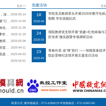
党建活动
更多>>
更多
学院党员教师牵头开展2026年数字化机
18
研活动
2026-05-14
制图 学生技能比武
宣讲会
2025-12-04
2026-06
学活动
2025-11-28
我院教师党支部开展“党建+红色铸魂与
24
座谈会
2025-11-19
匠传承”微实践暨专项调研活动
2026-05
改活动
2025-05-08
讲会
2025-04-11
青春向党·追“锋”前行 ——智能装备技
23
室建设
2025-04-03
院赴雷锋纪念馆开展主题党日活动
2026-04
2025-04-01
联系方式: 教学线电话：0731-82868229 学管线电话：0731-82861566