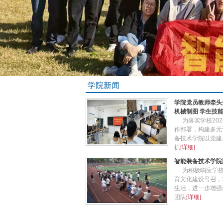
学院新闻
学院党员教师牵头开
机械制图 学生技
为落实学校20
作部署，构建多元
备技术学院以党建
抓
[详细]
智能装备技术学院
为积极响应学校
育文化建设号召，
生活，进一步增强
团队
[详细]