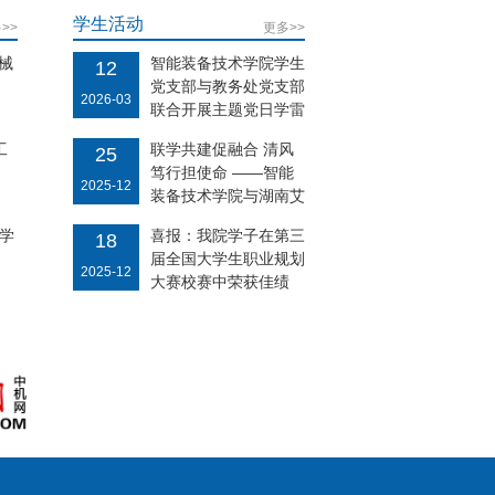
学生活动
>>
更多>>
械
智能装备技术学院学生
12
党支部与教务处党支部
2026-03
联合开展主题党日学雷
锋活动
工
联学共建促融合 清风
25
笃行担使命 ——智能
2025-12
装备技术学院与湖南艾
博特机器人 技术有限
术学
喜报：我院学子在第三
18
公司开展开展支部共建
届全国大学生职业规划
联学活动
2025-12
大赛校赛中荣获佳绩