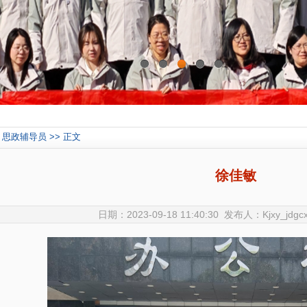
0
1
2
3
4
思政辅导员 >> 正文
徐佳敏
日期：2023-09-18 11:40:30 发布人：Kjxy_jd