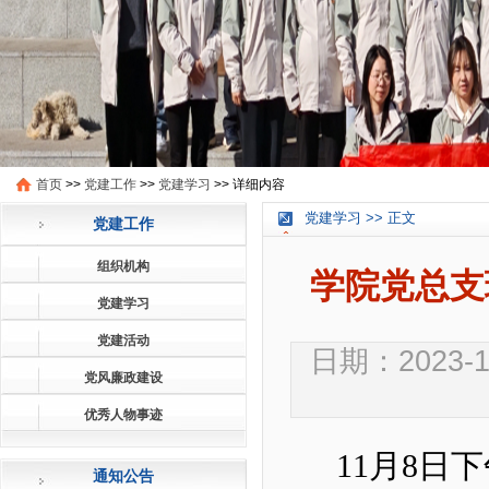
首页
>>
党建工作
>>
党建学习
>>
详细内容
党建学习 >> 正文
党建工作
组织机构
学院党总支
党建学习
党建活动
日期：2023-11
党风廉政建设
优秀人物事迹
11
月
8
日下
通知公告