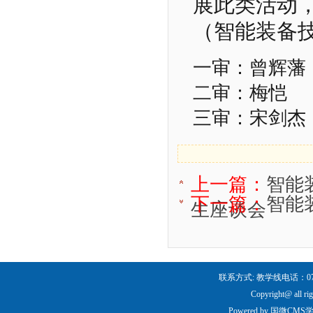
展此类活动
（智能装备技
一审：曾辉藩
二审：梅恺
三审：宋剑杰
上一篇：
智能
下一篇：
智能
生座谈会
联系方式: 教学线电话：0731-
Copyright@ all ri
Powered by
国微CMS