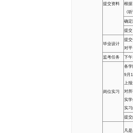
提交资料
根据
《听
确定
提交
提交
毕业设计
对平
监考任务
下午
各学
9月
上报
对所
岗位实习
实学
实习
提交
凡是