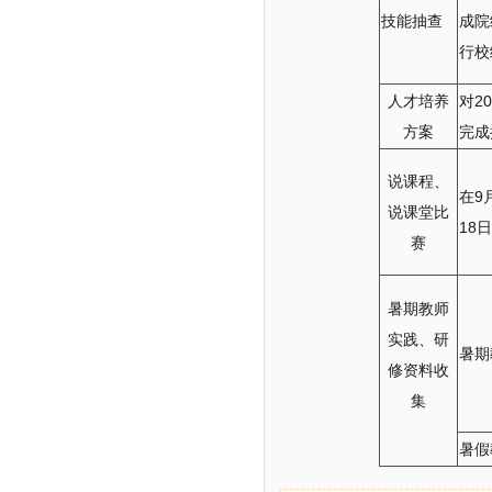
技能抽查
成院
行校
人才培养
对2
方案
完成
说课程、
在9
说课堂比
18
赛
暑期教师
实践、研
暑期
修资料收
集
暑假