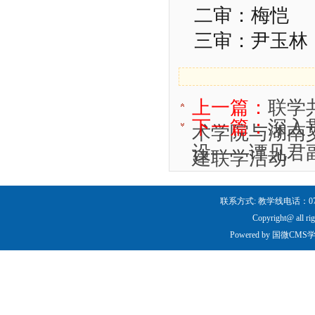
二审：梅恺
三审：尹玉林
上一篇：
联学
下一篇：
深入
术学院与湖南
设——谭见君
建联学活动
联系方式: 教学线电话：0731-
Copyright@ all ri
Powered by
国微CMS