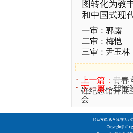
图转化为教
和中国式现
一审：郭露
二审：梅恺
三审：尹玉林
上一篇：
青春
下一篇：
智能
锋纪念馆开展
会
联系方式: 教学线电话：0731-
Copyright@ all ri