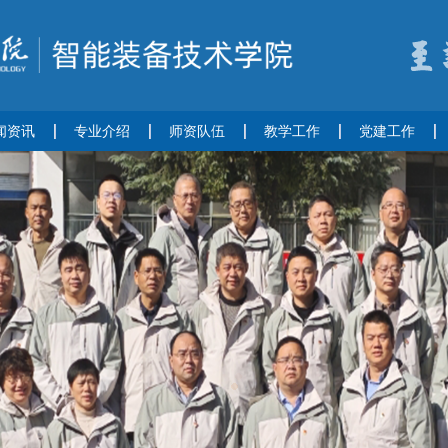
闻资讯
专业介绍
师资队伍
教学工作
党建工作