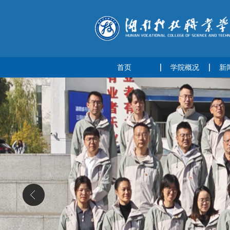
首页
学院概况
新