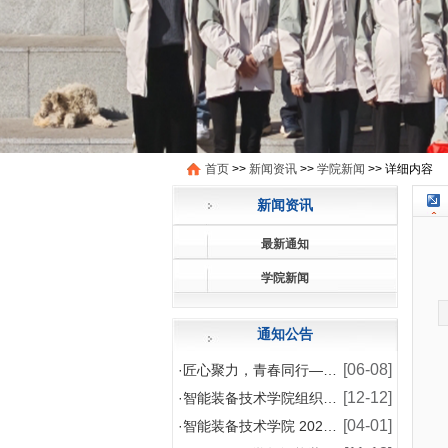
首页
>>
新闻资讯
>>
学院新闻
>>
详细内容
新闻资讯
最新通知
学院新闻
通知公告
[06-08]
·
匠心聚力，青春同行——智能装备技术学院2026年师
[12-12]
·
智能装备技术学院组织模具设计与制造专业学生赴企业开
[04-01]
·
智能装备技术学院 2024-2025 学年国家助学