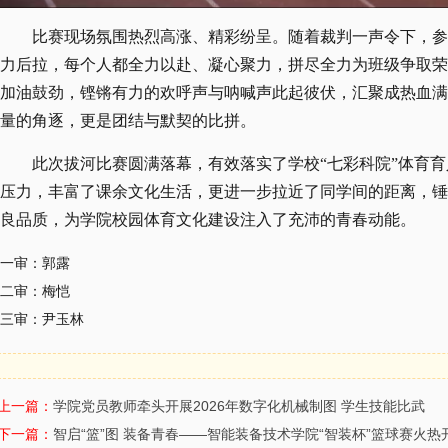
比赛现场氛围热烈高涨、精彩纷呈。随着裁判一声令下，参
力后拉，每个人都全力以赴、凝心聚力，拼尽全力为班级争取荣
加油鼓劲，铿锵有力的欢呼声与呐喊声此起彼伏，汇聚成热血满
量的角逐，更是团结与默契的比拼。
此次拔河比赛圆满落幕，有效落实了学校“七彩科院”体育
压力，丰富了课余文化生活，更进一步拉近了同学间的距离，锤
良品质，为学院校园体育文化建设注入了充沛的青春动能。
一审：郭露
二审：梅恺
三审：尹玉林
上一篇：
学院党员教师牵头开展2026年数字化机械制图 学生技能比武
下一篇：
智启“篮”图 装备青春——智能装备技术学院“智装杯”篮球赛火热