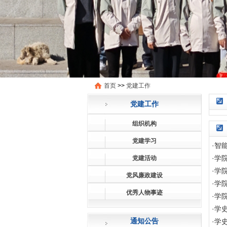
首页
>>
党建工作
党建工作
组织机构
党建学习
·
智
·
学
党建活动
·
学
党风廉政建设
·
学
优秀人物事迹
·
学
·
学
通知公告
·
学