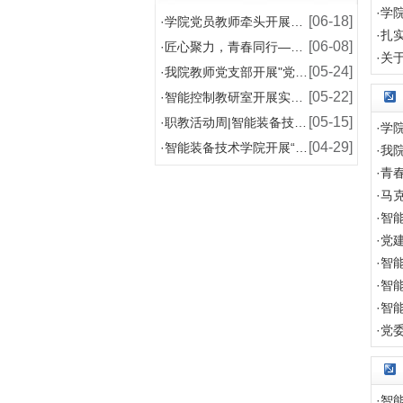
·
学
[06-18]
·
学院党员教师牵头开展2026年数字化机械制图 学
·
扎
[06-08]
·
匠心聚力，青春同行——智能装备技术学院2026年
·
关
[05-24]
·
我院教师党支部开展"党建+红色铸魂与工匠传承"微
[05-22]
·
智能控制教研室开展实训室用电及消防安全培训
[05-15]
·
职教活动周|智能装备技术学院组织师生参观长沙智能
·
学
[04-29]
·
智能装备技术学院开展“劳动践初心，服务暖校园”志
·
我
·
青
·
马
·
智能
·
党
·
智
·
智
·
智
·
党
·
智